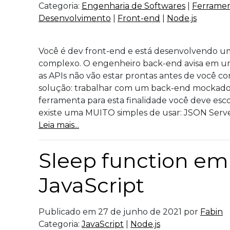
Categoria:
Engenharia de Softwares
|
Ferramen
Desenvolvimento
|
Front-end
|
Node.js
Você é dev front-end e está desenvolvendo u
complexo. O engenheiro back-end avisa em u
as APIs não vão estar prontas antes de você c
solução: trabalhar com um back-end mockado.
ferramenta para esta finalidade você deve esc
existe uma MUITO simples de usar: JSON Server
Leia mais...
Sleep function em
JavaScript
Publicado em 27 de junho de 2021 por
Fabin
Categoria:
JavaScript
|
Node.js