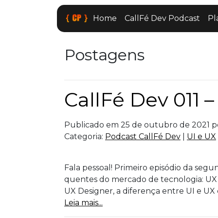
Home
CallFé Dev Podcast
Pl
Postagens
CallFé Dev 011 –
Publicado em 25 de outubro de 2021 
Categoria:
Podcast CallFé Dev
|
UI e UX
Fala pessoal! Primeiro episódio da seg
quentes do mercado de tecnologia: UX D
UX Designer, a diferença entre UI e UX 
Leia mais...