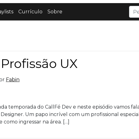
aylists
Currículo
Sobre
 Profissão UX
por
Fabin
unda temporada do CallFé Dev e neste episódio vamos fal
esigner. Um papo incrível com um profissional especiali
e como ingressar na área. […]