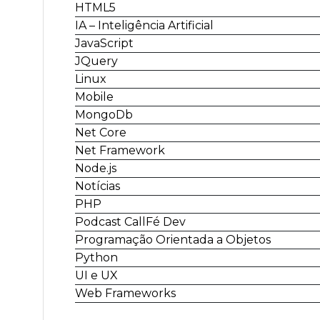
HTML5
IA – Inteligência Artificial
JavaScript
JQuery
Linux
Mobile
MongoDb
Net Core
Net Framework
Node.js
Notícias
PHP
Podcast CallFé Dev
Programação Orientada a Objetos
Python
UI e UX
Web Frameworks