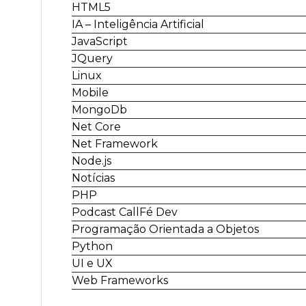
HTML5
IA – Inteligência Artificial
JavaScript
JQuery
Linux
Mobile
MongoDb
Net Core
Net Framework
Node.js
Notícias
PHP
Podcast CallFé Dev
Programação Orientada a Objetos
Python
UI e UX
Web Frameworks