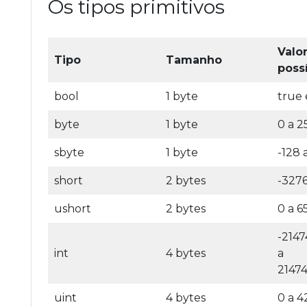
Os tipos primitivos
Valo
Tipo
Tamanho
poss
bool
1 byte
true 
byte
1 byte
0 a 2
sbyte
1 byte
-128 
short
2 bytes
-327
ushort
2 bytes
0 a 6
-214
int
4 bytes
a
2147
uint
4 bytes
0 a 