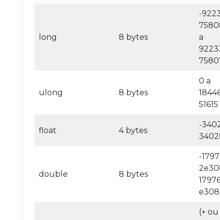
-922
7580
long
8 bytes
a
9223
7580
0 a
ulong
8 bytes
1844
51615
-340
float
4 bytes
3402
-179
2e30
double
8 bytes
1797
e308
(+ ou 