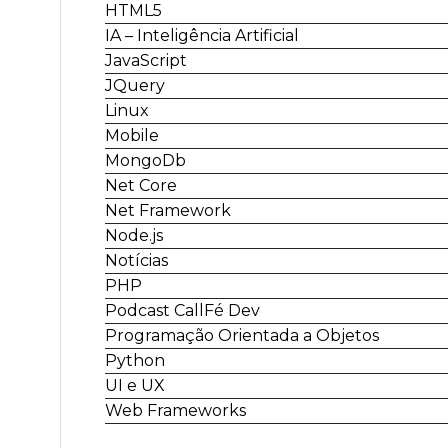
HTML5
IA – Inteligência Artificial
JavaScript
JQuery
Linux
Mobile
MongoDb
Net Core
Net Framework
Node.js
Notícias
PHP
Podcast CallFé Dev
Programação Orientada a Objetos
Python
UI e UX
Web Frameworks