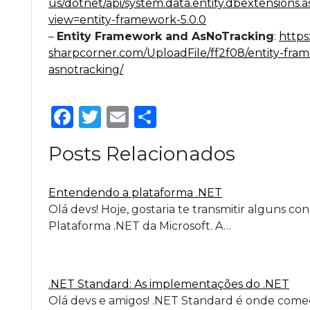
us/dotnet/api/system.data.entity.dbextensions.
view=entity-framework-5.0.0
–
Entity Framework and AsNoTracking
:
https
sharpcorner.com/UploadFile/ff2f08/entity-fra
asnotracking/
Facebook
Twitter
Email
Share
Posts Relacionados
Entendendo a plataforma .NET
Olá devs! Hoje, gostaria te transmitir alguns con
Plataforma .NET da Microsoft. A…
.NET Standard: As implementações do .NET
Olá devs e amigos! .NET Standard é onde come