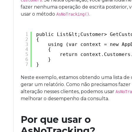
Customers
fazer nenhuma operação de escrita posterior, 
usar o método
.
AsNoTracking()
1
public List&lt;Customer> GetCust
2
{
3
using (var context = new App
4
{
5
return context.Customers
6
}
7
}
Neste exemplo, estamos obtendo uma lista de c
gerar um relatório. Como não precisamos faz
alteração nesses clientes, podemos usar
AsNoTra
melhorar o desempenho da consulta.
Por que usar o
AsNoTracking?