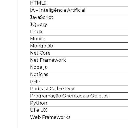
HTML5
IA – Inteligência Artificial
JavaScript
JQuery
Linux
Mobile
MongoDb
Net Core
Net Framework
Node.js
Notícias
PHP
Podcast CallFé Dev
Programação Orientada a Objetos
Python
UI e UX
Web Frameworks